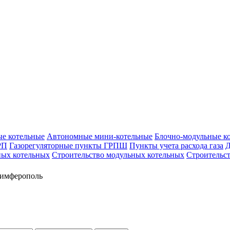
е котельные
Автономные мини-котельные
Блочно-модульные к
РП
Газорегуляторные пункты ГРПШ
Пункты учета расхода газа
Д
ых котельных
Строительство модульных котельных
Строительс
Симферополь