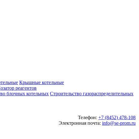
отельные
Крышные котельные
озатор реагентов
тво блочных котельных
Строительство газораспределительных
Телефон:
+7 (8452) 478-108
Электронная почта:
info@se-prom.ru