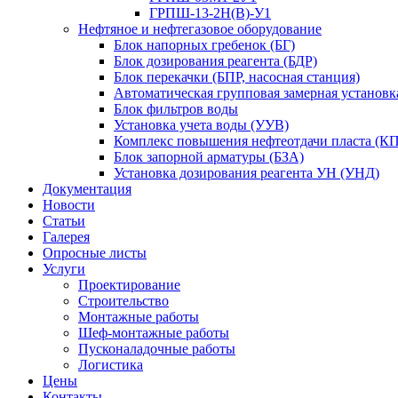
ГРПШ-13-2Н(В)-У1
Нефтяное и нефтегазовое оборудование
Блок напорных гребенок (БГ)
Блок дозирования реагента (БДР)
Блок перекачки (БПР, насосная станция)
Автоматическая групповая замерная установк
Блок фильтров воды
Установка учета воды (УУВ)
Комплекс повышения нефтеотдачи пласта (
Блок запорной арматуры (БЗА)
Установка дозирования реагента УН (УНД)
Документация
Новости
Статьи
Галерея
Опросные листы
Услуги
Проектирование
Строительство
Монтажные работы
Шеф-монтажные работы
Пусконаладочные работы
Логистика
Цены
Контакты