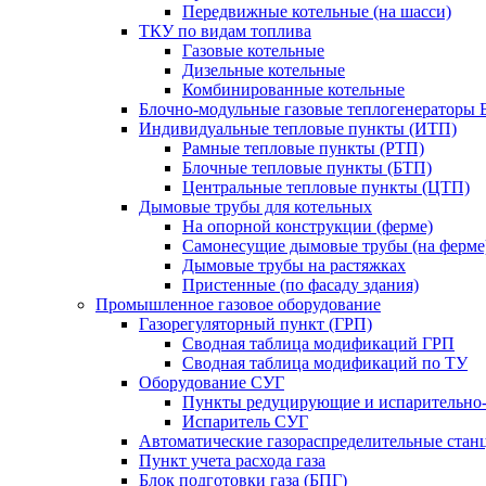
Передвижные котельные (на шасси)
ТКУ по видам топлива
Газовые котельные
Дизельные котельные
Комбинированные котельные
Блочно-модульные газовые теплогенераторы 
Индивидуальные тепловые пункты (ИТП)
Рамные тепловые пункты (РТП)
Блочные тепловые пункты (БТП)
Центральные тепловые пункты (ЦТП)
Дымовые трубы для котельных
На опорной конструкции (ферме)
Самонесущие дымовые трубы (на ферме
Дымовые трубы на растяжках
Пристенные (по фасаду здания)
Промышленное газовое оборудование
Газорегуляторный пункт (ГРП)
Сводная таблица модификаций ГРП
Сводная таблица модификаций по ТУ
Оборудование СУГ
Пункты редуцирующие и испарительно
Испаритель СУГ
Автоматические газораспределительные ста
Пункт учета расхода газа
Блок подготовки газа (БПГ)