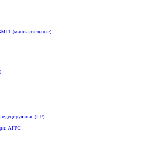
БМГТ (мини-котельные)
)
-редуцирующие (ПР)
нции АГРС