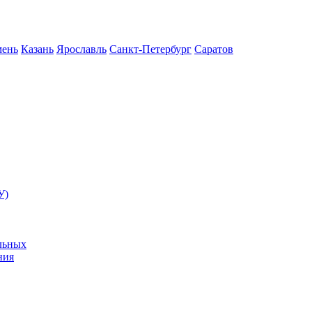
ень
Казань
Ярославль
Санкт-Петербург
Саратов
У)
льных
ния