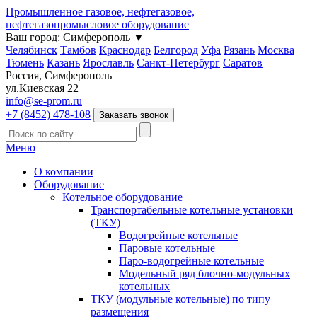
Промышленное газовое, нефтегазовое,
нефтегазопромысловое оборудование
Ваш город:
Симферополь
▼
Челябинск
Тамбов
Краснодар
Белгород
Уфа
Рязань
Москва
Тюмень
Казань
Ярославль
Санкт-Петербург
Саратов
Россия, Симферополь
ул.Киевская 22
info@se-prom.ru
+7 (8452) 478-108
Заказать звонок
Меню
О компании
Оборудование
Котельное оборудование
Транспортабельные котельные установки
(ТКУ)
Водогрейные котельные
Паровые котельные
Паро-водогрейные котельные
Модельный ряд блочно-модульных
котельных
ТКУ (модульные котельные) по типу
размещения