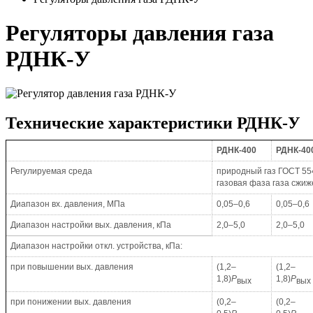
Регуляторы давления газа
РДНК-У
Технические характеристики РДНК-У
РДНК-400
РДНК-40
Регулируемая среда
природный газ
ГОСТ 55
газовая фаза газа сжиж
Диапазон вх. давления, МПа
0,05–0,6
0,05–0,6
Диапазон настройки вых. давления, кПа
2,0–5,0
2,0–5,0
Диапазон настройки откл. устройства, кПа:
при повышении вых. давления
(1,2–
(1,2–
1,8)
Р
1,8)
Р
вых
вых
при понижении вых. давления
(0,2–
(0,2–