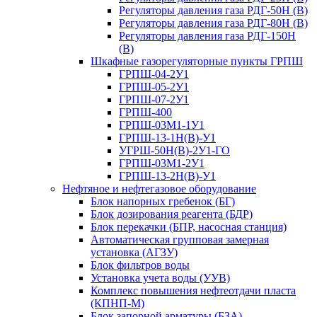
Регуляторы давления газа РДГ-50Н (В)
Регуляторы давления газа РДГ-80Н (В)
Регуляторы давления газа РДГ-150Н
(В)
Шкафные газорегуляторные пункты ГРПШ
ГРПШ-04-2У1
ГРПШ-05-2У1
ГРПШ-07-2У1
ГРПШ-400
ГРПШ-03М1-1У1
ГРПШ-13-1Н(В)-У1
УГРШ-50Н(В)-2У1-ГО
ГРПШ-03М1-2У1
ГРПШ-13-2Н(В)-У1
Нефтяное и нефтегазовое оборудование
Блок напорных гребенок (БГ)
Блок дозирования реагента (БДР)
Блок перекачки (БПР, насосная станция)
Автоматическая групповая замерная
установка (АГЗУ)
Блок фильтров воды
Установка учета воды (УУВ)
Комплекс повышения нефтеотдачи пласта
(КПНП-М)
Блок запорной арматуры (БЗА)