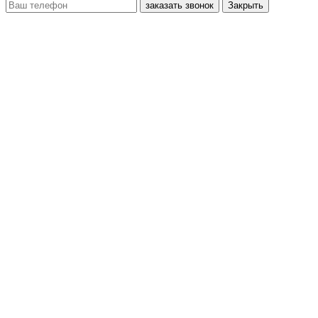
заказать звонок
Закрыть
блочно-
модульные
котельные
газовое
оборудование
дымовые
трубы
пункты
учета
расхода
газа
котельные
нефтяное
оборудование
автоматизированные
газораспределительные
станции
АГРС
нефтегазовое
оборудование
продажа
котельного
оборудования
мини