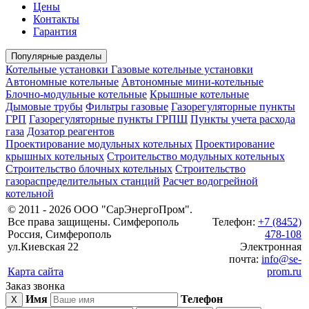
Цены
Контакты
Гарантия
Популярные разделы
Котельные установки
Газовые котельные установки
Автономные котельные
Автономные мини-котельные
Блочно-модульные котельные
Крышные котельные
Дымовые трубы
Фильтры газовые
Газорегуляторные пункты
ГРП
Газорегуляторные пункты ГРПШ
Пункты учета расхода
газа
Дозатор реагентов
Проектирование модульных котельных
Проектирование
крышных котельных
Строительство модульных котельных
Строительство блочных котельных
Строительство
газораспределительных станций
Расчет водогрейной
котельной
© 2011 - 2026 ООО "СарЭнергоПром".
Все права защищены. Симферополь
Телефон:
+7 (8452)
Россия, Симферополь
478-108
ул.Киевская 22
Электронная
почта:
info@se-
Карта сайта
prom.ru
Заказ звонка
Имя
Телефон
X