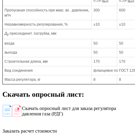
0,5)
Р
0,5)
Р
вых
вых
Пропускная способность при макс. вх. давлении,
300
600
м³/ч
Неравномерность регулирования, %
±10
±10
Д
присоединит. патрубка, мм:
у
входа
50
50
выхода
50
50
Строительная длина, мм
170
170
Вид соединения
фланцевое по
ГОСТ 12
Масса регулятора, кг
8
8
Скачать опросный лист:
Скачать опросный лист для заказа регулятора
давления газа (РДГ)
Заказать расчет стоимости