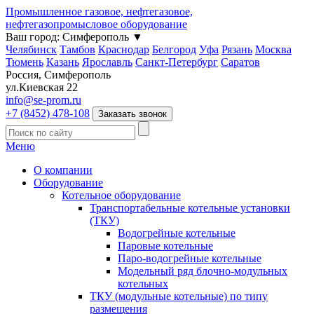
Промышленное газовое, нефтегазовое,
нефтегазопромысловое оборудование
Ваш город:
Симферополь
▼
Челябинск
Тамбов
Краснодар
Белгород
Уфа
Рязань
Москва
Тюмень
Казань
Ярославль
Санкт-Петербург
Саратов
Россия, Симферополь
ул.Киевская 22
info@se-prom.ru
+7 (8452) 478-108
Заказать звонок
Меню
О компании
Оборудование
Котельное оборудование
Транспортабельные котельные установки
(ТКУ)
Водогрейные котельные
Паровые котельные
Паро-водогрейные котельные
Модельный ряд блочно-модульных
котельных
ТКУ (модульные котельные) по типу
размещения