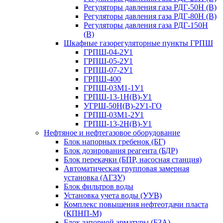
Регуляторы давления газа РДГ-50Н (В)
Регуляторы давления газа РДГ-80Н (В)
Регуляторы давления газа РДГ-150Н
(В)
Шкафные газорегуляторные пункты ГРПШ
ГРПШ-04-2У1
ГРПШ-05-2У1
ГРПШ-07-2У1
ГРПШ-400
ГРПШ-03М1-1У1
ГРПШ-13-1Н(В)-У1
УГРШ-50Н(В)-2У1-ГО
ГРПШ-03М1-2У1
ГРПШ-13-2Н(В)-У1
Нефтяное и нефтегазовое оборудование
Блок напорных гребенок (БГ)
Блок дозирования реагента (БДР)
Блок перекачки (БПР, насосная станция)
Автоматическая групповая замерная
установка (АГЗУ)
Блок фильтров воды
Установка учета воды (УУВ)
Комплекс повышения нефтеотдачи пласта
(КПНП-М)
Блок запорной арматуры (БЗА)