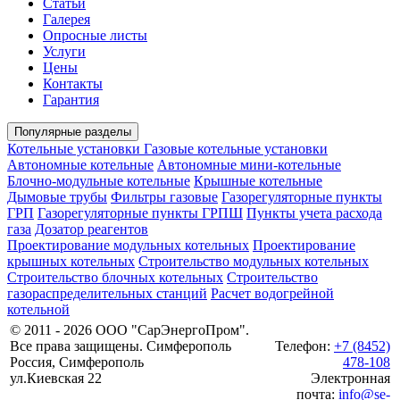
Статьи
Галерея
Опросные листы
Услуги
Цены
Контакты
Гарантия
Популярные разделы
Котельные установки
Газовые котельные установки
Автономные котельные
Автономные мини-котельные
Блочно-модульные котельные
Крышные котельные
Дымовые трубы
Фильтры газовые
Газорегуляторные пункты
ГРП
Газорегуляторные пункты ГРПШ
Пункты учета расхода
газа
Дозатор реагентов
Проектирование модульных котельных
Проектирование
крышных котельных
Строительство модульных котельных
Строительство блочных котельных
Строительство
газораспределительных станций
Расчет водогрейной
котельной
© 2011 - 2026 ООО "СарЭнергоПром".
Все права защищены. Симферополь
Телефон:
+7 (8452)
Россия, Симферополь
478-108
ул.Киевская 22
Электронная
почта:
info@se-